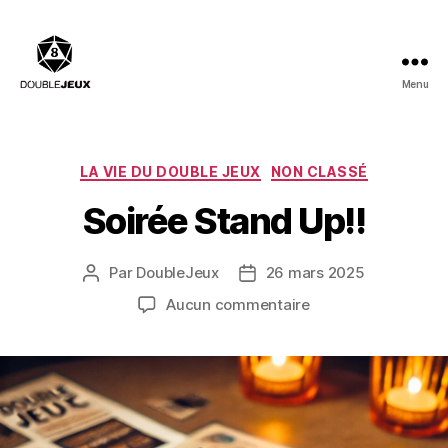
Menu
Double
Jeux
:
Salle
Catégories
LA VIE DU DOUBLE JEUX
NON CLASSÉ
de
Soirée Stand Up!!
billard,
Bar
à
Par
DoubleJeux
26 mars 2025
Auteur
Date
Jeux,
de
de
Restaurant
sur
Aucun commentaire
l’article
l’article
Soirée
Stand
Up!!