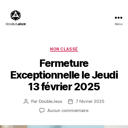
Menu
Double
Jeux
:
Salle
Catégories
NON CLASSÉ
de
Fermeture
billard,
Bar
Exceptionnelle le Jeudi
à
Jeux,
13 février 2025
Restaurant
Par
DoubleJeux
7 février 2025
Auteur
Date
de
de
sur
Aucun commentaire
l’article
l’article
Fermeture
Exceptionnelle