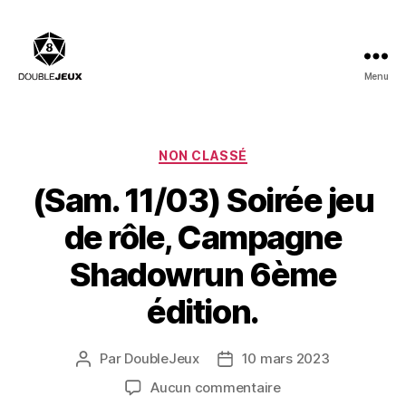
Menu
Double
Jeux
:
Salle
Catégories
NON CLASSÉ
de
(Sam. 11/03) Soirée jeu
billard,
Bar
de rôle, Campagne
à
Jeux,
Shadowrun 6ème
Restaurant
édition.
Par
DoubleJeux
10 mars 2023
Auteur
Date
de
de
sur
Aucun commentaire
l’article
l’article