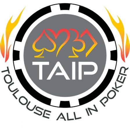
Soirée
Poker
« 6
Max »
avec
le
T.A.I.P.