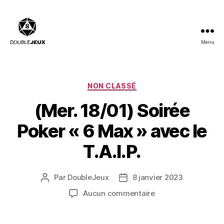
Menu
Double
Jeux
:
Salle
Catégories
NON CLASSÉ
de
(Mer. 18/01) Soirée
billard,
Bar
Poker « 6 Max » avec le
à
Jeux,
T.A.I.P.
Restaurant
Par
DoubleJeux
8 janvier 2023
Auteur
Date
de
de
sur
Aucun commentaire
l’article
l’article
(Mer.
18/01)