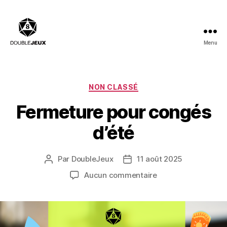
Menu
Double
Jeux
:
Salle
Catégories
NON CLASSÉ
de
Fermeture pour congés
billard,
Bar
d’été
à
Jeux,
Restaurant
Par
DoubleJeux
11 août 2025
Auteur
Date
de
de
sur
Aucun commentaire
l’article
l’article
Fermeture
pour
congés
d’été