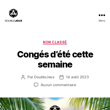
Menu
Double
Jeux
:
Salle
Catégories
NON CLASSÉ
de
Congés d’été cette
billard,
Bar
semaine
à
Jeux,
Restaurant
Par
DoubleJeux
14 août 2023
Auteur
Date
de
de
sur
Aucun commentaire
l’article
l’article
Congés
d’été
cette
semaine