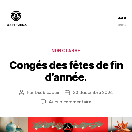
Menu
Double
Jeux
:
Salle
Catégories
NON CLASSÉ
de
Congés des fêtes de fin
billard,
Bar
d’année.
à
Jeux,
Restaurant
Par
DoubleJeux
20 décembre 2024
Auteur
Date
de
de
sur
Aucun commentaire
l’article
l’article
Congés
des
fêtes
de