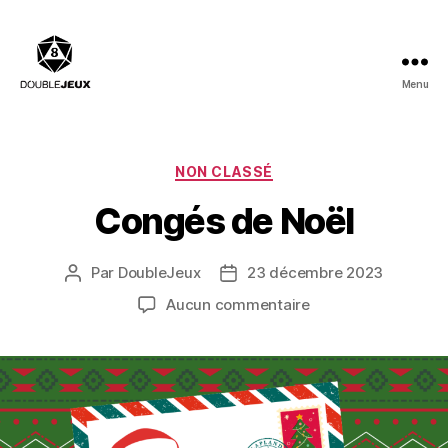
Menu
Double
Jeux
:
Salle
Catégories
NON CLASSÉ
de
Congés de Noël
billard,
Bar
à
Par
DoubleJeux
23 décembre 2023
Auteur
Date
Jeux,
de
de
Restaurant
sur
Aucun commentaire
l’article
l’article
Congés
de
Noël